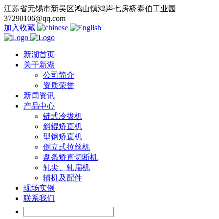
江苏省无锡市新吴区鸿山镇鸿声七房桥泰伯工业园
37290106@qq.com
加入收藏
新湖首页
关于新湖
公司简介
资质荣誉
新闻资讯
产品中心
链式冷拔机
斜辊矫直机
型钢矫直机
倒立式拉丝机
盘条矫直切断机
轧尖、轧扁机
辅机及配件
现场实例
联系我们