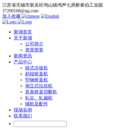
江苏省无锡市新吴区鸿山镇鸿声七房桥泰伯工业园
37290106@qq.com
加入收藏
新湖首页
关于新湖
公司简介
资质荣誉
新闻资讯
产品中心
链式冷拔机
斜辊矫直机
型钢矫直机
倒立式拉丝机
盘条矫直切断机
轧尖、轧扁机
辅机及配件
现场实例
联系我们