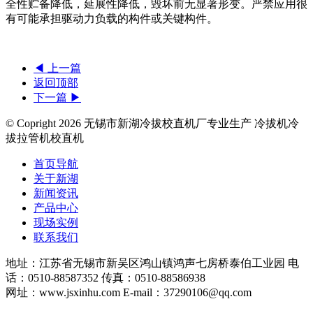
全性贮备降低，延展性降低，毁坏前无显著形变。严禁应用很
有可能承担驱动力负载的构件或关键构件。
◀ 上一篇
返回顶部
下一篇 ▶
© Copright
2026 无锡市新湖冷拔校直机厂专业生产 冷拔机冷
拔拉管机校直机
首页导航
关于新湖
新闻资讯
产品中心
现场实例
联系我们
地址：江苏省无锡市新吴区鸿山镇鸿声七房桥泰伯工业园 电
话：0510-88587352 传真：0510-88586938
网址：www.jsxinhu.com E-mail：37290106@qq.com