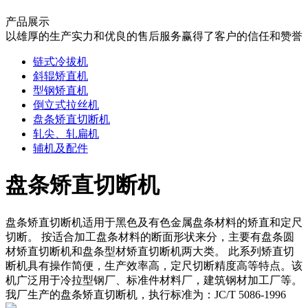
产品展示
以雄厚的生产实力和优良的售后服务赢得了客户的信任和赞誉
链式冷拔机
斜辊矫直机
型钢矫直机
倒立式拉丝机
盘条矫直切断机
轧尖、轧扁机
辅机及配件
盘条矫直切断机
盘条矫直切断机适用于黑色及有色金属盘条材料的矫直和定尺
切断。 按适合加工盘条材料的断面形状来分，主要有盘条圆
材矫直切断机和盘条型材矫直切断机两大类。 此系列矫直切
断机具有操作简便，生产效率高，定尺切断精度高等特点。该
机广泛用于冷拉型钢厂、标准件材料厂，建筑钢材加工厂等。
我厂生产的盘条矫直切断机，执行标准为：JC/T 5086-1996