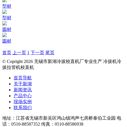
型材
型材
圆材
圆材
首页
上一页
1
下一页
尾页
© Copright
2026 无锡市新湖冷拔校直机厂专业生产 冷拔机冷
拔拉管机校直机
首页导航
关于新湖
新闻资讯
产品中心
现场实例
联系我们
地址：江苏省无锡市新吴区鸿山镇鸿声七房桥泰伯工业园 电
话：0510-88587352 传真：0510-88586938