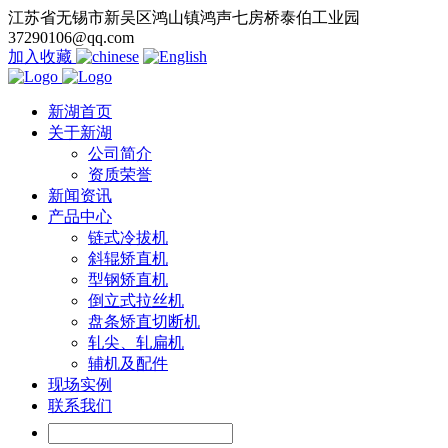
江苏省无锡市新吴区鸿山镇鸿声七房桥泰伯工业园
37290106@qq.com
加入收藏
新湖首页
关于新湖
公司简介
资质荣誉
新闻资讯
产品中心
链式冷拔机
斜辊矫直机
型钢矫直机
倒立式拉丝机
盘条矫直切断机
轧尖、轧扁机
辅机及配件
现场实例
联系我们