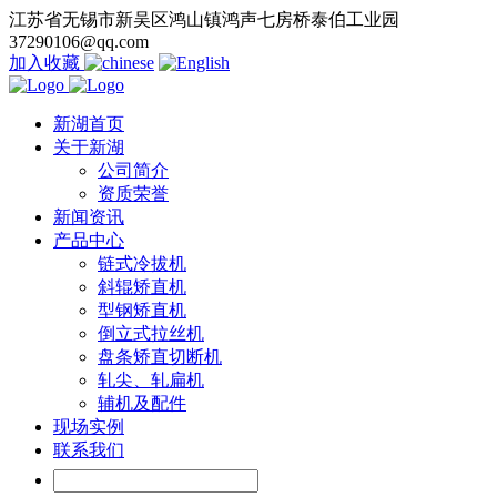
江苏省无锡市新吴区鸿山镇鸿声七房桥泰伯工业园
37290106@qq.com
加入收藏
新湖首页
关于新湖
公司简介
资质荣誉
新闻资讯
产品中心
链式冷拔机
斜辊矫直机
型钢矫直机
倒立式拉丝机
盘条矫直切断机
轧尖、轧扁机
辅机及配件
现场实例
联系我们