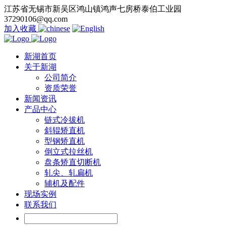
江苏省无锡市新吴区鸿山镇鸿声七房桥泰伯工业园
37290106@qq.com
加入收藏
新湖首页
关于新湖
公司简介
资质荣誉
新闻资讯
产品中心
链式冷拔机
斜辊矫直机
型钢矫直机
倒立式拉丝机
盘条矫直切断机
轧尖、轧扁机
辅机及配件
现场实例
联系我们