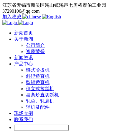
江苏省无锡市新吴区鸿山镇鸿声七房桥泰伯工业园
37290106@qq.com
加入收藏
新湖首页
关于新湖
公司简介
资质荣誉
新闻资讯
产品中心
链式冷拔机
斜辊矫直机
型钢矫直机
倒立式拉丝机
盘条矫直切断机
轧尖、轧扁机
辅机及配件
现场实例
联系我们