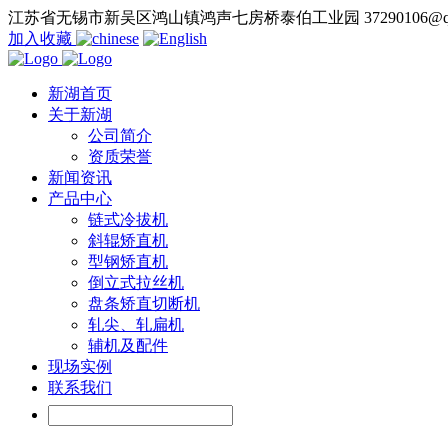
江苏省无锡市新吴区鸿山镇鸿声七房桥泰伯工业园
37290106@q
加入收藏
新湖首页
关于新湖
公司简介
资质荣誉
新闻资讯
产品中心
链式冷拔机
斜辊矫直机
型钢矫直机
倒立式拉丝机
盘条矫直切断机
轧尖、轧扁机
辅机及配件
现场实例
联系我们