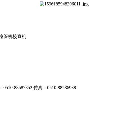
拔拉管机校直机
587352 传真：0510-88586938
网站建设
:众鼎合联