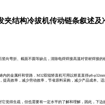
发夹结构冷拔机传动链条叙述及
竖向弯折、截面不圆等缺点，清除电焊焊接高溫对管材焊接的
范畴内的金属杆和管路．M32双辊矫直机可用以矫直直徑φ8-φ32m
数控加工，提高效率，减少劳动效率，节省原料采购，减少产品成本
它觉得生疏，但也需要有一定水平的了解和理解，因此，下边的