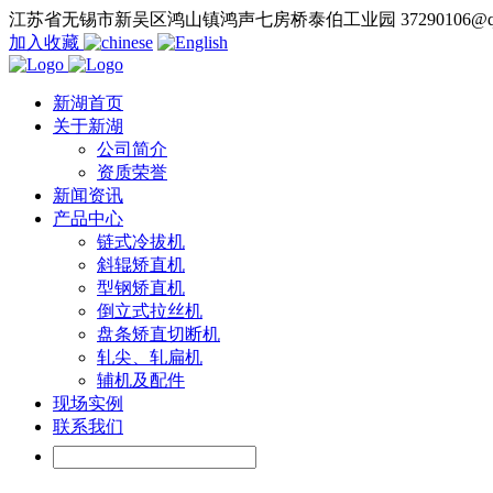
江苏省无锡市新吴区鸿山镇鸿声七房桥泰伯工业园
37290106@q
加入收藏
新湖首页
关于新湖
公司简介
资质荣誉
新闻资讯
产品中心
链式冷拔机
斜辊矫直机
型钢矫直机
倒立式拉丝机
盘条矫直切断机
轧尖、轧扁机
辅机及配件
现场实例
联系我们