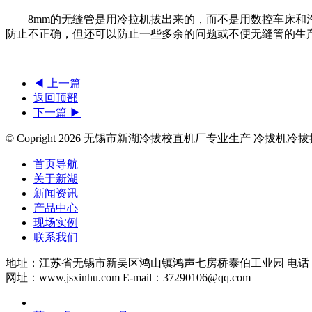
8mm的无缝管是用冷拉机拔出来的，而不是用数控车床和汽
防止不正确，但还可以防止一些多余的问题或不便无缝管的生
◀ 上一篇
返回顶部
下一篇 ▶
© Copright
2026 无锡市新湖冷拔校直机厂专业生产 冷拔机冷
首页导航
关于新湖
新闻资讯
产品中心
现场实例
联系我们
地址：江苏省无锡市新吴区鸿山镇鸿声七房桥泰伯工业园 电话：0510-88
网址：www.jsxinhu.com E-mail：37290106@qq.com